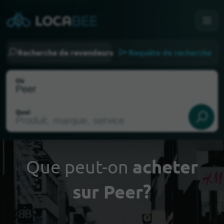
Recherche de revendeurs
Requête de recherche
Où
Quoi
Que peut-on
acheter
sur Peer?
Choisir ma localisation