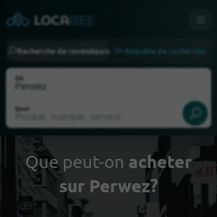
Recherche de revendeurs
Requête de recherche
Où
Quoi
Que peut-on
acheter
sur Perwez?
Choisir ma localisation