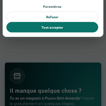
Paramètres
Appareils Auditifs
3
Refuser
Tout accepter
Lunettes
3
Il manque quelque chose ?
Tu as un magasin à Puurs-Sint-Amands
? Inscris-
le gratuitement en quelques étapes.