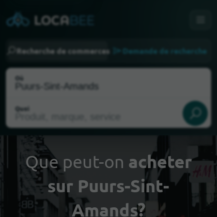
Recherche de commerces
Demande de recherche
Où
Quoi
Que peut-on
acheter
sur Puurs-Sint-
Choisir ma localisation
Amands?