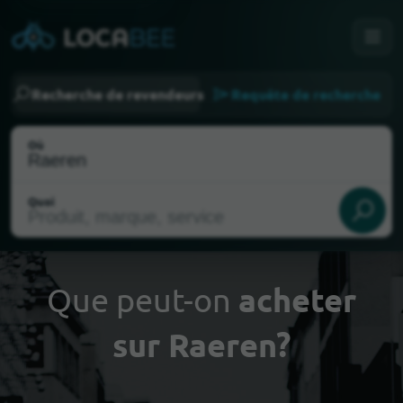
Recherche de revendeurs
Requête de recherche
Où
Quoi
Que peut-on
acheter
sur Raeren?
Choisir ma localisation