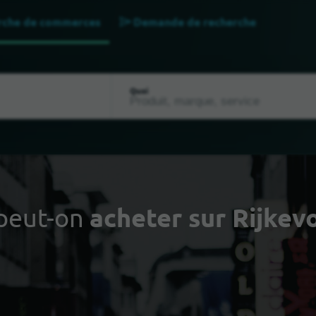
rche de commerces
Demande de recherche
Quoi
peut-on
acheter sur Rijkev