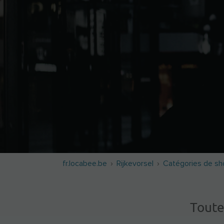
fr.locabee.be
Rijkevorsel
Catégories de sh
Toute