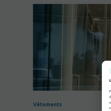
U
P
d
a
Vêtements
e