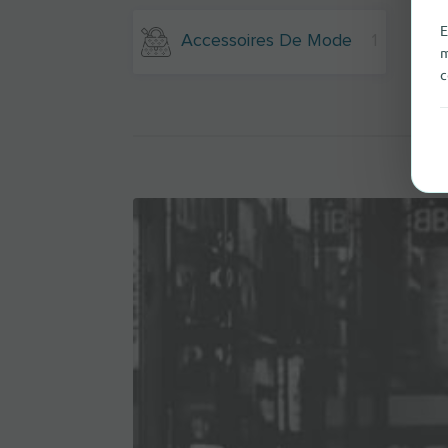
E
Accessoires De Mode
1
m
c