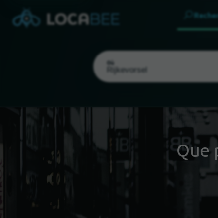
Reche
Où
Que 
Choisir ma localisation