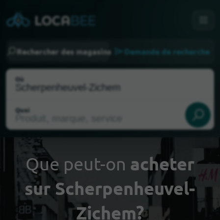
Rechercher des magasins
Demande de recherche
Où
Quoi
Que peut-on
acheter
sur Scherpenheuvel-
Choisir ma localisation
Zichem?