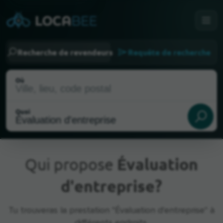
Recherche de revendeurs
Requête de recherche
Où
Quoi
Qui propose
Évaluation
d'entreprise?
Emplacement actuel
Tu trouveras la prestation "Évaluation d'entreprise" à