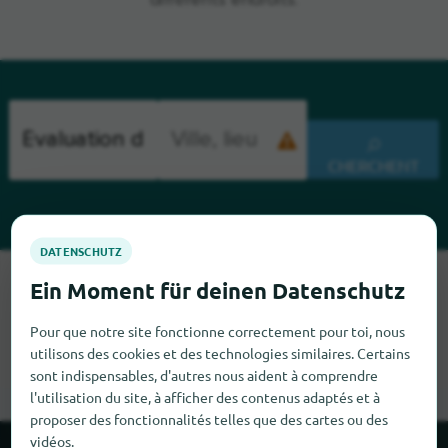
différents endroits.
CHERCHENT
Malheureusement, nous ne pouvons pas trouver Évaluation
d'entreprise pour le moment. Si tu sais où trouver Évaluation
d'entreprise ici, nous serions heureux que tu nous le dises.
Pour que notre site fonctionne correctement pour toi, nous
utilisons des cookies et des technologies similaires. Certains
sont indispensables, d'autres nous aident à comprendre
l'utilisation du site, à afficher des contenus adaptés et à
proposer des fonctionnalités telles que des cartes ou des
vidéos.