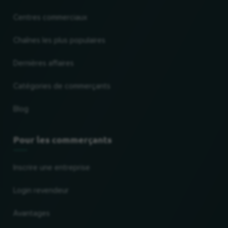
Centres commerciaux
Chaînes les plus populaires
Dernières affaires
Catégories de commerçants
Blog
Pour les commerçants
Inscrire une entreprise
Login revendeur
Avantages