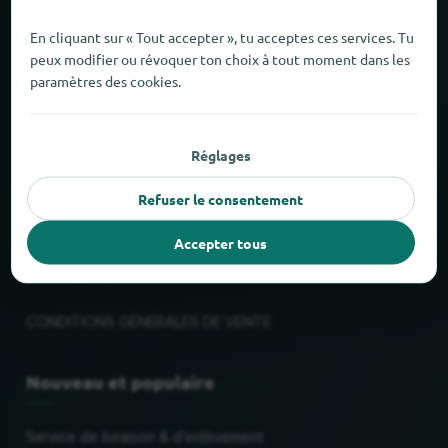
À propos de locabee
En cliquant sur « Tout accepter », tu acceptes ces services. Tu
peux modifier ou révoquer ton choix à tout moment dans les
Faits et chiffres
paramètres des cookies.
Partenaires
Réglages
Mentions légales
Refuser le consentement
Mentions légales
Accepter tous
Protection des données
CONDITIONS GÉNÉRALES DE VENTE
Nouveau et populaire
Service de livraison & d'enlèvement