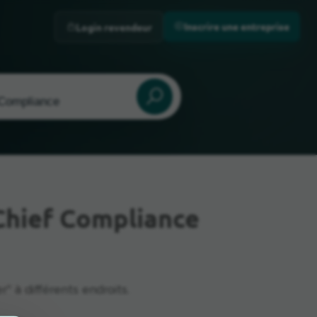
Inscrire une entreprise
Login revendeur
Chief Compliance
" à différents endroits.