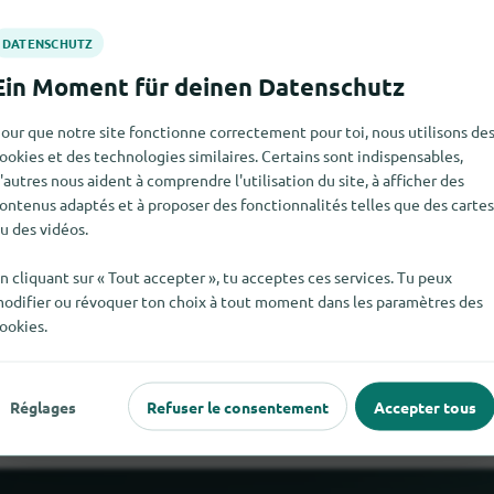
our que notre site fonctionne correctement pour toi, nous utilisons de
ookies et des technologies similaires. Certains sont indispensables,
'autres nous aident à comprendre l'utilisation du site, à afficher des
ontenus adaptés et à proposer des fonctionnalités telles que des cartes
u des vidéos.
n cliquant sur « Tout accepter », tu acceptes ces services. Tu peux
odifier ou révoquer ton choix à tout moment dans les paramètres des
Formation continue Certified Chief Compliance Officer pour le mo
ookies.
ed Chief Compliance Officer ici, nous serions heureux que tu nous l
Réglages
Refuser le consentement
Accepter tous