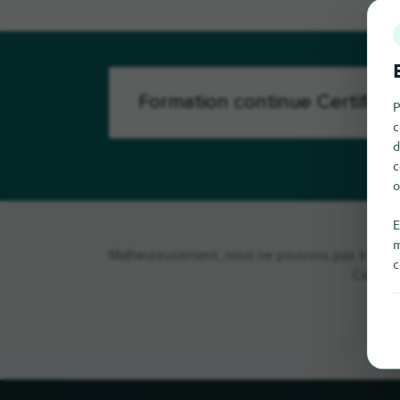
P
c
d
c
o
E
m
Malheureusement, nous ne pouvons pas trouver 
c
Certifi