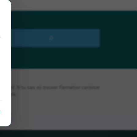
s
ment. Si tu sais où trouver Formation continue
e dises.