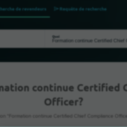
herche de revendeurs
Requête de recherche
Quoi
ation continue Certified 
Officer?
ion "Formation continue Certified Chief Compliance Officer