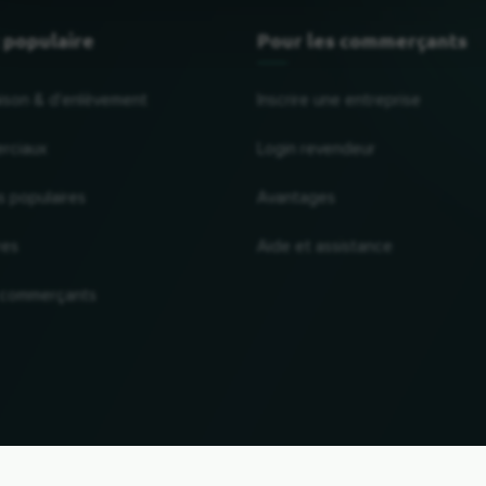
 populaire
Pour les commerçants
raison & d'enlèvement
Inscrire une entreprise
rciaux
Login revendeur
s populaires
Avantages
res
Aide et assistance
 commerçants