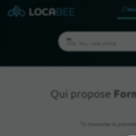
Rec
Où
Qui propose
Form
Emplacement actuel
Tu trouveras la prestat