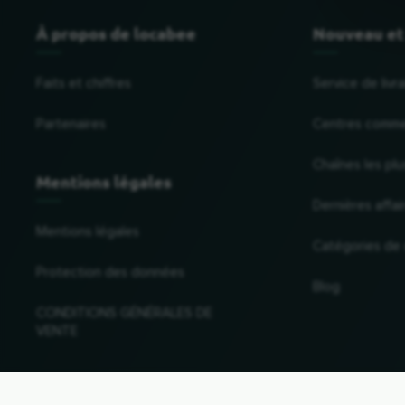
À propos de locabee
Nouveau et
Faits et chiffres
Service de liv
Partenaires
Centres comme
Chaînes les plu
Mentions légales
Dernières affai
Mentions légales
Catégories de
Protection des données
Blog
CONDITIONS GÉNÉRALES DE
VENTE