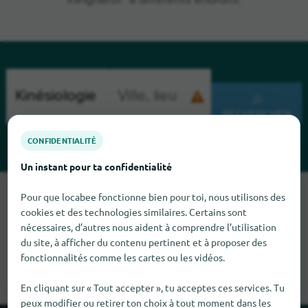
Klinghardt" à différents endroits.
RECHERCHER
CONFIDENTIALITÉ
Un instant pour ta confidentialité
Malheureusement, nous ne pouvons pas trouver Kinésiologie
Pour que locabee fonctionne bien pour toi, nous utilisons des
selon le Dr Klinghardt pour le moment. Si tu sais où trouver
cookies et des technologies similaires. Certains sont
Kinésiologie selon le Dr Klinghardt ici, nous serions heureux
nécessaires, d’autres nous aident à comprendre l’utilisation
que tu nous le dises.
du site, à afficher du contenu pertinent et à proposer des
fonctionnalités comme les cartes ou les vidéos.
En cliquant sur « Tout accepter », tu acceptes ces services. Tu
peux modifier ou retirer ton choix à tout moment dans les