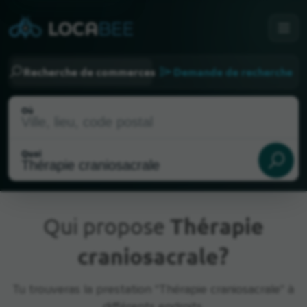
Recherche de commerces
Demande de recherche
Où
Quoi
Qui propose
Thérapie
craniosacrale?
Emplacement actuel
Tu trouveras la prestation "Thérapie craniosacrale" à