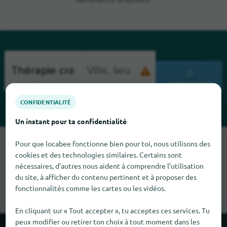
différents endroits.
CHERCHENT
CONFIDENTIALITÉ
Un instant pour ta confidentialité
Malheureusement, nous ne pouvons pas trouver Thérapie
Pour que locabee fonctionne bien pour toi, nous utilisons des
craniosacrale pour le moment. Si tu sais où trouver Thérapie
cookies et des technologies similaires. Certains sont
craniosacrale ici, nous serions heureux que tu nous le dises.
nécessaires, d’autres nous aident à comprendre l’utilisation
du site, à afficher du contenu pertinent et à proposer des
fonctionnalités comme les cartes ou les vidéos.
En cliquant sur « Tout accepter », tu acceptes ces services. Tu
peux modifier ou retirer ton choix à tout moment dans les