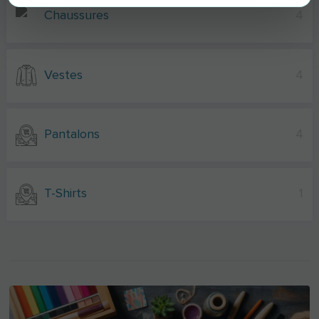
Chaussures
4
Vestes
4
Pantalons
4
T-Shirts
1