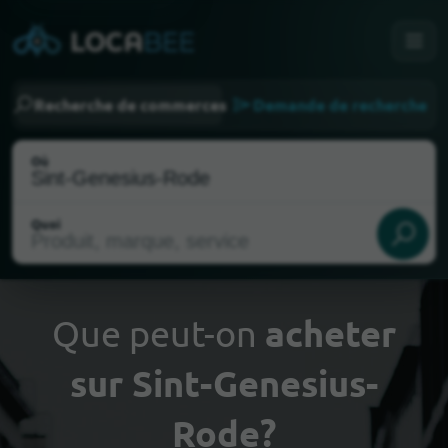
Recherche de commerces
Demande de recherche
Où
Quoi
Que peut-on
acheter
sur Sint-Genesius-
Choisir ma localisation
Rode?