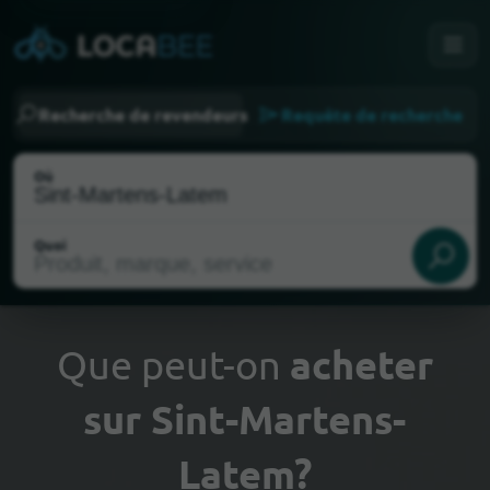
Recherche de revendeurs
Requête de recherche
Où
Quoi
Que peut-on
acheter
sur Sint-Martens-
Choisir ma localisation
Latem?