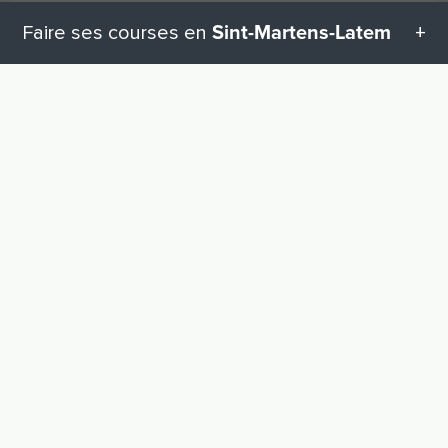
Sint-Martens-Latem
Faire ses courses en
Toutes les catégories en Sint-Martens-Latem
VERS LE HAUT
Geschenketipps in Sint-Martens-Latem
Il manque quelque chose ?
Tu as un magasin à Sint-Martens-Latem
? Inscris-
Equipement pour bébé
le gratuitement en quelques étapes.
Inscrivez-vous maintenant !
Matériel de bricolage
Vêtements