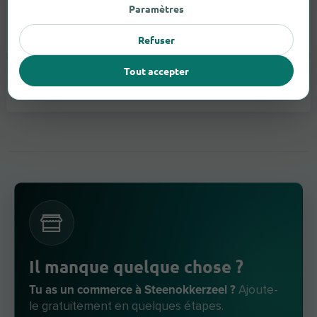
Paramètres
Appareils Auditifs
3
Refuser
Tout accepter
Lunettes
2
Il manque quelque chose ?
Tu as un commerce à Steenokkerzeel ?
Ajoute-
le gratuitement en quelques étapes.