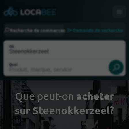
Recherche de commerces
Demande de recherche
Où
Quoi
Que peut-on
acheter
sur Steenokkerzeel?
Choisir ma localisation