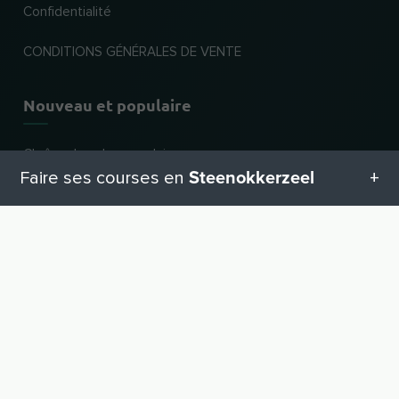
Confidentialité
CONDITIONS GÉNÉRALES DE VENTE
Nouveau et populaire
Chaînes les plus populaires
Steenokkerzeel
Faire ses courses en
Dernières affaires
Catégories de commerces
Toutes les catégories en Steenokkerzeel
VERS LE HAUT
Pour les commerçants
Geschenketipps in Steenokkerzeel
Inscrire une entreprise
Connexion revendeur
Equipement pour bébé