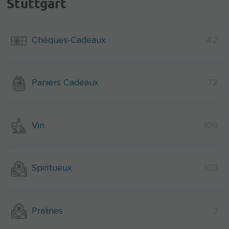
Stuttgart
Chèques-Cadeaux
42
Paniers Cadeaux
72
Vin
109
Spiritueux
103
Pralines
3