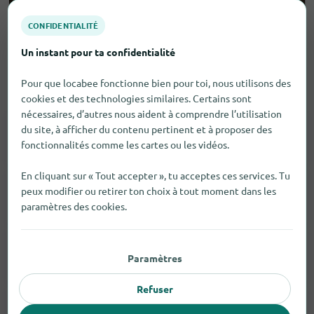
CONFIDENTIALITÉ
Un instant pour ta confidentialité
Cadeaux pour hommes en
Stuttgart
Pour que locabee fonctionne bien pour toi, nous utilisons des
cookies et des technologies similaires. Certains sont
nécessaires, d’autres nous aident à comprendre l’utilisation
du site, à afficher du contenu pertinent et à proposer des
Montres
19
fonctionnalités comme les cartes ou les vidéos.
En cliquant sur « Tout accepter », tu acceptes ces services. Tu
peux modifier ou retirer ton choix à tout moment dans les
Électronique Grand Public
14
paramètres des cookies.
Outils
93
Paramètres
Refuser
Barbecues Et Accessoires
94