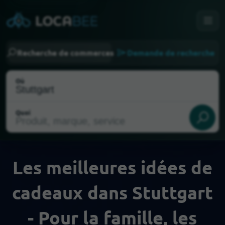
Recherche de commerces
Demande de recherche
Où
Quoi
Les meilleures idées de
cadeaux dans Stuttgart
Choisir ma localisation
- Pour la famille, les