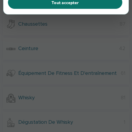
Tout accepter
Chaussettes
87
Ceinture
42
Équipement De Fitness Et D'entraînement
61
Whisky
81
Dégustation De Whisky
1