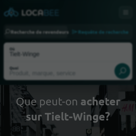
Recherche de revendeurs
Requête de recherche
Où
Quoi
Que peut-on
acheter
sur Tielt-Winge?
Choisir ma localisation