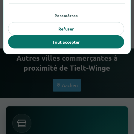
Paramètres
Lunettes
1
Refuser
Tout accepter
Autres villes commerçantes à
proximité de Tielt-Winge
Aachen