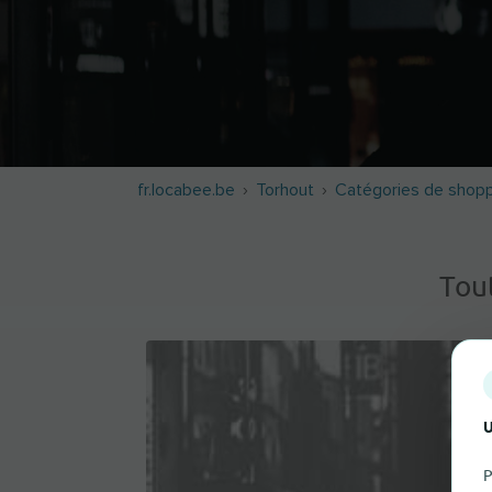
fr.locabee.be
Torhout
Catégories de shop
Tou
U
P