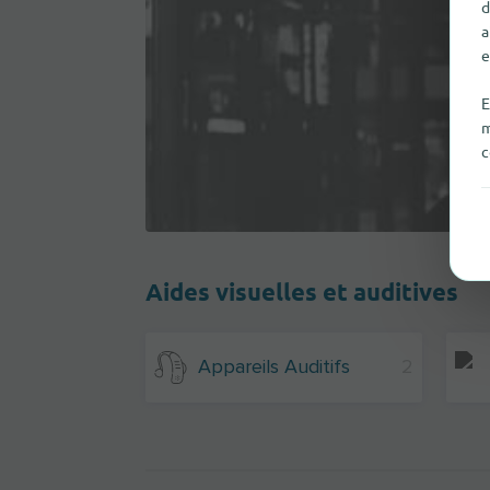
d
a
e
E
m
c
Aides visuelles et auditives
Appareils Auditifs
2