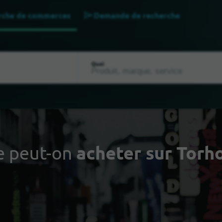
rche de commerces
Demande de recherche
Quoi
 peut-on
acheter sur Torh