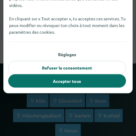
vidéos.
Aides visuelles et auditives
En cliquant sur « Tout accepter », tu acceptes ces services. Tu
peux modifier ou révoquer ton choix à tout moment dans les
Appareils Auditifs
2
paramètres des cookies.
Réglages
Refuser le consentement
Autres villes commerçantes à
Accepter tous
proximité de Verviers
Köln
Düsseldorf
Bonn
Mönchengladbach
Aachen
Krefeld
Neuss