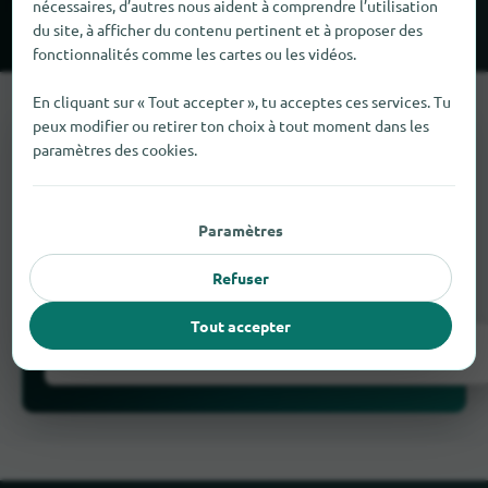
nécessaires, d’autres nous aident à comprendre l’utilisation
Aachen
Düren
du site, à afficher du contenu pertinent et à proposer des
fonctionnalités comme les cartes ou les vidéos.
En cliquant sur « Tout accepter », tu acceptes ces services. Tu
peux modifier ou retirer ton choix à tout moment dans les
paramètres des cookies.
Il manque quelque chose ?
Paramètres
Tu as un commerce à Villers-le-Bouillet ?
Ajoute-
Refuser
le gratuitement en quelques étapes.
Tout accepter
Ajouter maintenant