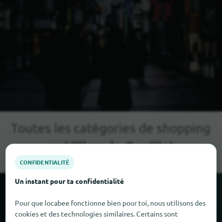
Toutes les catégories de shopping
Villers-le-Bouillet
en
CONFIDENTIALITÉ
Un instant pour ta confidentialité
Autres villes commerçantes à
proximité de Villers-le-Bouillet
Pour que locabee fonctionne bien pour toi, nous utilisons des
cookies et des technologies similaires. Certains sont