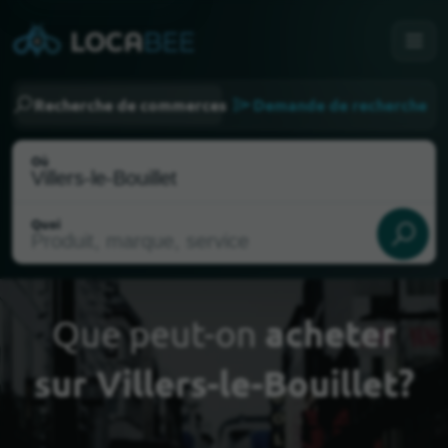
Recherche de commerces
Demande de recherche
Où
Quoi
Que peut-on
acheter
sur Villers-le-Bouillet?
Choisir ma localisation