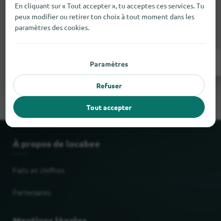
Il manque quelque chose ?
En cliquant sur « Tout accepter », tu acceptes ces services. Tu
peux modifier ou retirer ton choix à tout moment dans les
Tu as un magasin à Vosselaar
? Inscris-le
paramètres des cookies.
gratuitement en quelques étapes.
Inscrivez-vous maintenant !
Paramètres
Refuser
Tout accepter
À propos de locabee
Faits et chiffres
Partenaires
Mentions légales