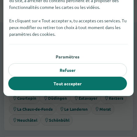
du site, à afficher du contenu pertinent et à proposer des
fonctionnalités comme les cartes ou les vidéos.
En cliquant sur « Tout accepter », tu acceptes ces services. Tu
peux modifier ou retirer ton choix à tout moment dans les
paramètres des cookies.
DANS LES ENVIRONS ÉGALEMENT
Trouver Articles de droguerie dans
Paramètres
d’autres villes
Élargis ta recherche autour de Wavre et trouve d’autres
Refuser
commerces adaptés.
Tout accepter
Aarberg
Bienne
Cheseaux-sur-Lausanne
Courtepin
Düdingen
Estavayer
Kerzers
La Chaux-de-Fonds
Le Landeron
Morat
Neuchâtel
Schönbühl