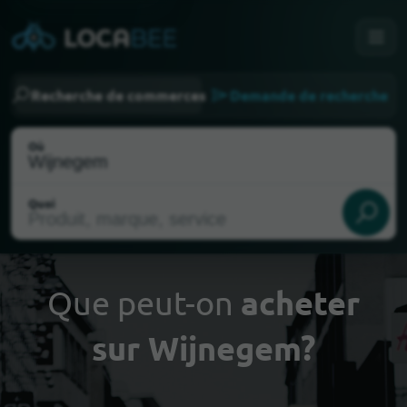
Recherche de commerces
Demande de recherche
Où
Quoi
Que peut-on
acheter
sur Wijnegem?
Choisir ma localisation