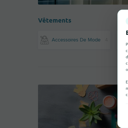
Vêtements
Accessoires De Mode
4
P
c
d
c
o
E
m
c