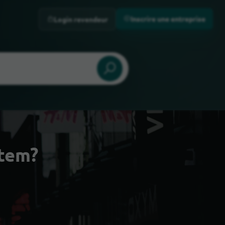
Inscrire une entreprise
Login revendeur
ntem?