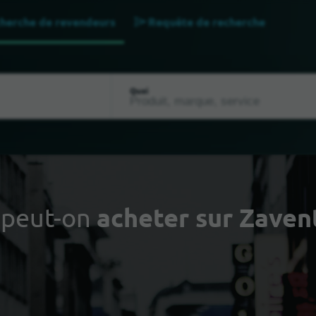
herche de revendeurs
Requête de recherche
Quoi
 peut-on
acheter sur Zave