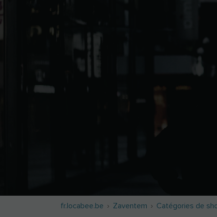
fr.locabee.be
Zaventem
Catégories de sh