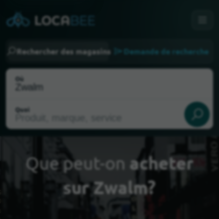
Rechercher des magasins
Demande de recherche
Où
Quoi
Que peut-on
acheter
sur Zwalm?
Choisir ma localisation