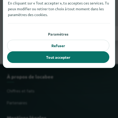
Il manque quelque chose ?
En cliquant sur « Tout accepter », tu acceptes ces services. Tu
peux modifier ou retirer ton choix à tout moment dans les
Tu as un commerce à Zwalm ?
Ajoute-le
paramètres des cookies.
gratuitement en quelques étapes.
Ajouter maintenant
Paramètres
Refuser
Tout accepter
À propos de locabee
Chiffres et faits
Partenaires
Mentions légales